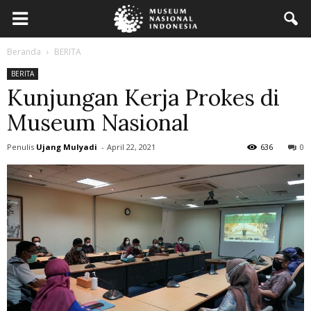
Beranda
BERITA
BERITA
Kunjungan Kerja Prokes di
Museum Nasional
Penulis
Ujang Mulyadi
-
April 22, 2021
636
0