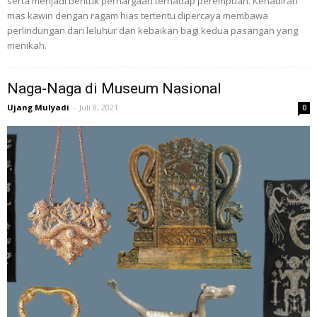
serta menjadi bentuk perhargaan terhadap perempuan. Kehadiran
mas kawin dengan ragam hias tertentu dipercaya membawa
perlindungan dari leluhur dan kebaikan bagi kedua pasangan yang
menikah.
Naga-Naga di Museum Nasional
Ujang Mulyadi
-
Juli 8, 2021
0