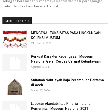
sebagian berasal dari sumberdaya maritim dan hasil perdagangan
melalui laut kini kami berada ditengah...
MOST POPULAR
MENGENAL TOKSISITAS PADA LINGKUNGAN
KOLEKSI MUSEUM
Oktober 2, 2020
Perkuat Karakter Kebangsaan Museum
Nasional Gelar Cerdas Cermat Kebudayaan
Agustus 6, 2017
Sultanah Nahrisyah Raja Perempuan Pertama
di Aceh
Maret 27, 2020
Laporan Akuntabilitas Kinerja Instansi
Pemerintah Museum Nasional 2021