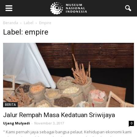
Beranda
Label
Empire
Label: empire
BERITA
Jalur Rempah Masa Kedatuan Sriwijaya
Ujang Mulyadi
-
November 3, 2017
0
" Kami pernah jaya sebagai bangsa pelaut. Kehidupan ekonomi kami