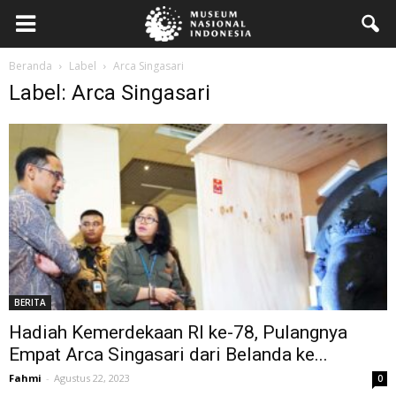
Beranda
Label
Arca Singasari
Label: Arca Singasari
BERITA
Hadiah Kemerdekaan RI ke-78, Pulangnya
Empat Arca Singasari dari Belanda ke...
Fahmi
-
Agustus 22, 2023
0