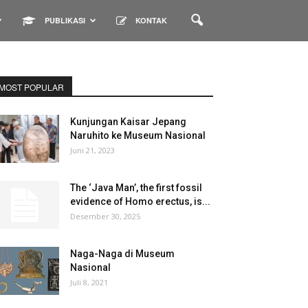
PUBLIKASI
KONTAK
MOST POPULAR
Kunjungan Kaisar Jepang
Naruhito ke Museum Nasional
Juni 21, 2023
The ‘Java Man’, the first fossil
evidence of Homo erectus, is...
Desember 30, 2025
Naga-Naga di Museum
Nasional
Juli 8, 2021