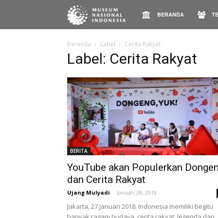
Museum
BERANDA
TE
Nasional
Beranda
Label
Cerita Rakyat
Label: Cerita Rakyat
Indonesia
BERITA
YouTube akan Populerkan Donge
dan Cerita Rakyat
Ujang Mulyadi
-
Januari 28, 2018
Jakarta, 27 Januari 2018. Indonesia memiliki begitu
banyak ragam budaya, cerita rakyat, legenda dan